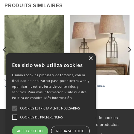
PRODUITS SIMILAIRES
×
Ese sitio web utiliza cookies
Usamos cookies propias y de terceros, con la
COUSSINS
DÉCORATION
finalidad de analizar su paso por nuestra web y
Cojines
Lámpara de mesa
optimizar nuestra oferta de contenidos y
servicios. Para más información visite nuestra
Política de cookies.
Más información
COOKIES ESTRICTAMENTE NECESARIAS
COOKIES DE PREFERENCIAS
Aviso legal
-
Política de Privacidad
-
Política de cookies
-
Condiciones informativas sobre catálogo de productos
ACEPTAR TODO
RECHAZAR TODO