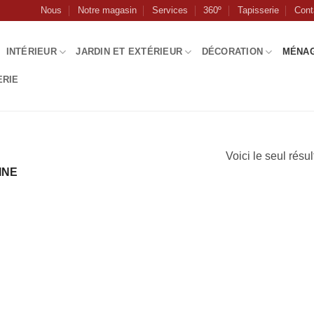
Nous
Notre magasin
Services
360º
Tapisserie
Cont
INTÉRIEUR
JARDIN ET EXTÉRIEUR
DÉCORATION
MÉNA
ERIE
Voici le seul résul
INE