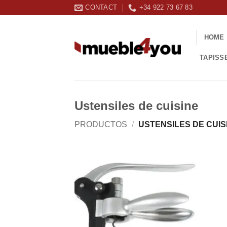
Passer
CONTACT
+34 922 73 67 83
au
contenu
HOME
TAPISS
Ustensiles de cuisine
PRODUCTOS
/
USTENSILES DE CUIS