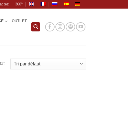
actez
360º
GE
OUTLET
tat