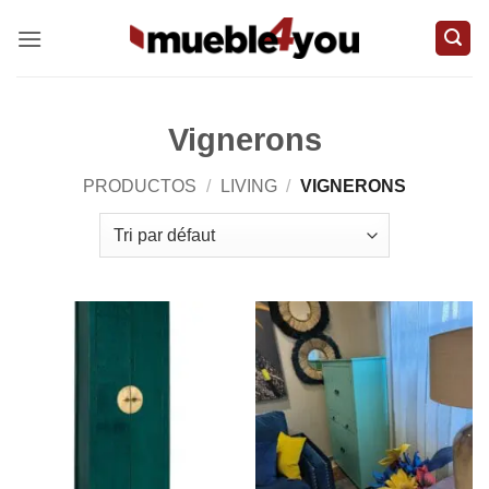
Passer
au
contenu
Vignerons
PRODUCTOS
/
LIVING
/
VIGNERONS