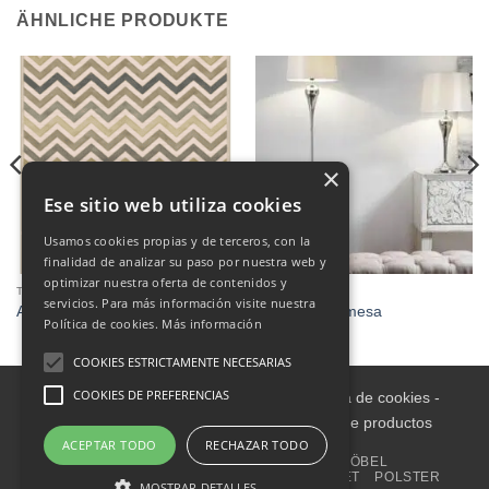
ÄHNLICHE PRODUKTE
×
Ese sitio web utiliza cookies
Usamos cookies propias y de terceros, con la
finalidad de analizar su paso por nuestra web y
optimizar nuestra oferta de contenidos y
TEPPICHE
LAMPEN
servicios. Para más información visite nuestra
ALFOMBRA 160X230
Lámpara de mesa
Política de cookies.
Más información
COOKIES ESTRICTAMENTE NECESARIAS
COOKIES DE PREFERENCIAS
Aviso legal
-
Política de Privacidad
-
Política de cookies
-
Condiciones informativas sobre catálogo de productos
ACEPTAR TODO
RECHAZAR TODO
ZUHAUSE
INNENRAUM
GARTENMÖBEL
WOHNACCESSOIRES
HAUSHALT
OUTLET
POLSTER
MOSTRAR DETALLES