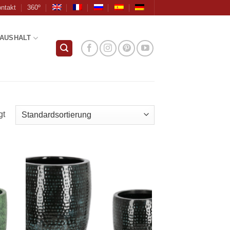
ntakt
360º
AUSHALT
gt