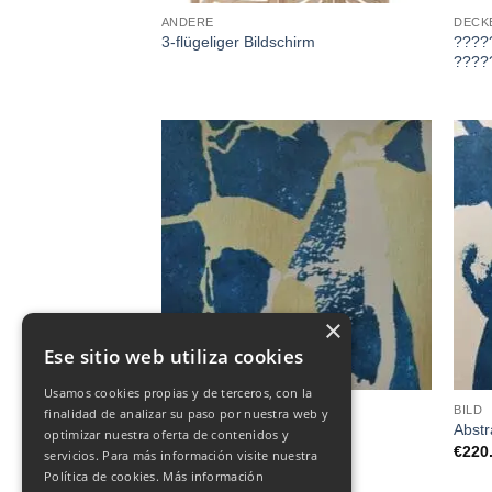
ANDERE
DECK
????
3-flügeliger Bildschirm
????
×
Ese sitio web utiliza cookies
Usamos cookies propias y de terceros, con la
BILD
BILD
finalidad de analizar su paso por nuestra web y
Abstrakte Druckmalerei
Abstr
optimizar nuestra oferta de contenidos y
€
220.00
€
220
servicios. Para más información visite nuestra
Política de cookies.
Más información