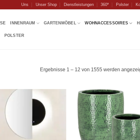
Uns
Unser Shop
Dienstleistungen
360ª
Polster
Ko
USE
INNENRAUM
GARTENMÖBEL
WOHNACCESSOIRES
H
POLSTER
Ergebnisse 1 – 12 von 1555 werden angezei