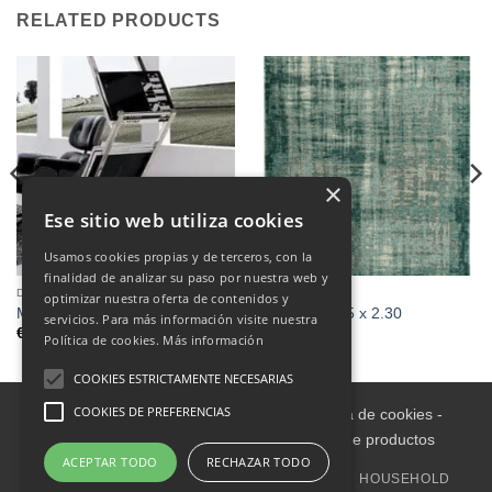
RELATED PRODUCTS
×
Ese sitio web utiliza cookies
Usamos cookies propias y de terceros, con la
finalidad de analizar su paso por nuestra web y
DECORATION
CARPETS
optimizar nuestra oferta de contenidos y
Magazine stand
Alfombra 1.55 x 2.30
servicios. Para más información visite nuestra
€
190.00
Política de cookies.
Más información
COOKIES ESTRICTAMENTE NECESARIAS
COOKIES DE PREFERENCIAS
Aviso legal
-
Política de Privacidad
-
Política de cookies
-
Condiciones informativas sobre catálogo de productos
ACEPTAR TODO
RECHAZAR TODO
HOME
INDOOR
OUTDOOR
DECORATION
HOUSEHOLD