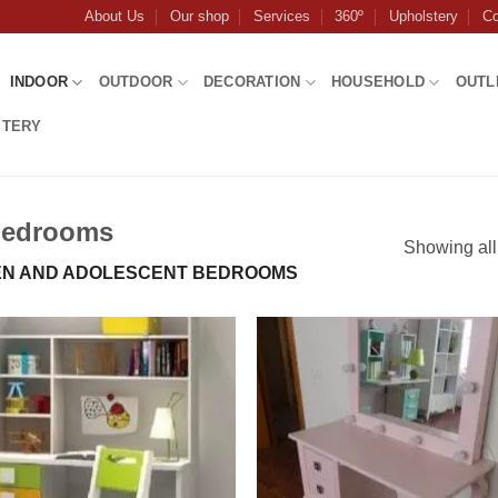
About Us
Our shop
Services
360º
Upholstery
Co
INDOOR
OUTDOOR
DECORATION
HOUSEHOLD
OUTL
STERY
 bedrooms
Showing all
EN AND ADOLESCENT BEDROOMS