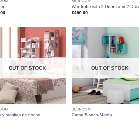
OOM
BEDROOM
bed
Wardrobe with 2 Doors and 2 Dra
.00
€
450.00
OUT OF STOCK
OUT OF STOCK
OOM
BEDROOM
 y mesitas de noche
Cama Blanco-Menta