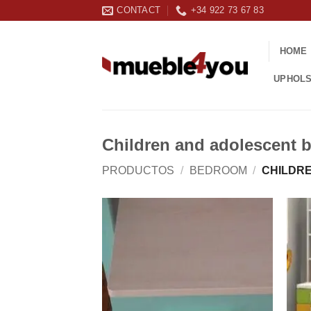
Skip
CONTACT
+34 922 73 67 83
to
content
HOME
UPHOL
Children and adolescent
PRODUCTOS
/
BEDROOM
/
CHILDR