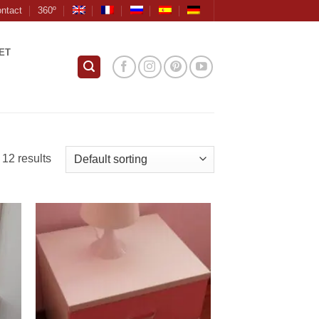
ntact
360º
ET
 12 results