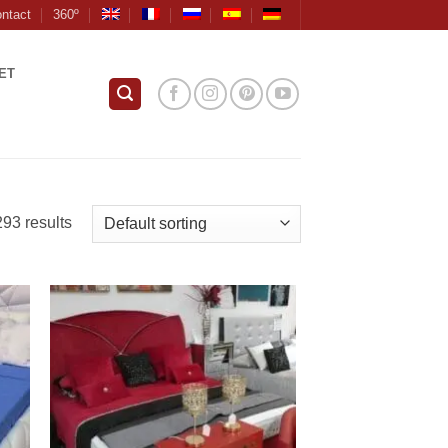
ntact
360º
ET
93 results