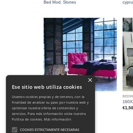
Bed Mod. Stones
cypr
×
Ese sitio web utiliza cookies
BEDROOM
BEDR
Usamos cookies propias y de terceros, con la
Marvin Bed
160X
finalidad de analizar su paso por nuestra web y
€
1,5
optimizar nuestra oferta de contenidos y
servicios. Para más información visite nuestra
Política de cookies.
Más información
COOKIES ESTRICTAMENTE NECESARIAS