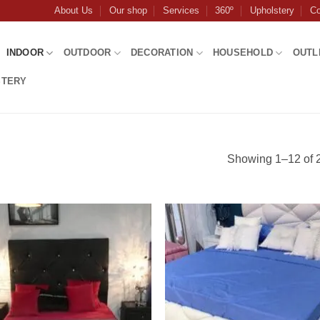
About Us
Our shop
Services
360º
Upholstery
Co
INDOOR
OUTDOOR
DECORATION
HOUSEHOLD
OUTL
STERY
Showing 1–12 of 2