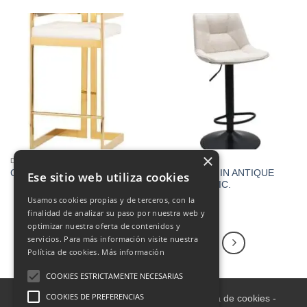
×
DINING ROOM
DINING ROOM
CAPI STOOL IN ANTIQUE
Canton stool
Ese sitio web utiliza cookies
WHITE FABRIC.
€
140.00
Usamos cookies propias y de terceros, con la
finalidad de analizar su paso por nuestra web y
optimizar nuestra oferta de contenidos y
servicios. Para más información visite nuestra
1
2
3
4
5
6
Política de cookies.
Más información
COOKIES ESTRICTAMENTE NECESARIAS
COOKIES DE PREFERENCIAS
Aviso legal
-
Política de Privacidad
-
Política de cookies
-