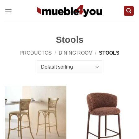
Skip
to
content
Stools
PRODUCTOS
/
DINING ROOM
/
STOOLS