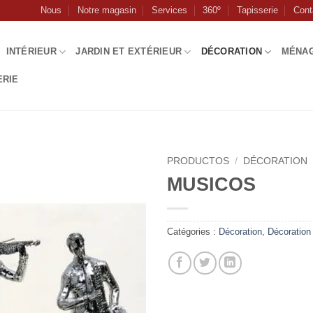
Nous
Notre magasin
Services
360º
Tapisserie
Cont
INTÉRIEUR
JARDIN ET EXTÉRIEUR
DÉCORATION
MÉNA
ERIE
PRODUCTOS
/
DÉCORATION
MUSICOS
Catégories :
Décoration
,
Décoration