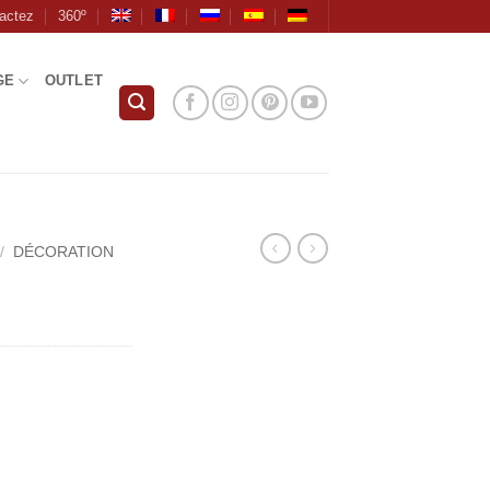
actez
360º
GE
OUTLET
/
DÉCORATION