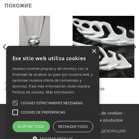
ПОХОЖИЕ
×
Ese sitio web utiliza cookies
Usamos cookies propias y de terceros, con la
finalidad de analizar su paso por nuestra web y
optimizar nuestra oferta de contenidos y
ДЕКОРАЦИЯ
ДЕКОРАЦИЯ
servicios. Para más información visite nuestra
Jarrón cristal
Decoración hoja
Política de cookies.
Más información
COOKIES ESTRICTAMENTE NECESARIAS
COOKIES DE PREFERENCIAS
Aviso legal
-
Política de Privacidad
-
Política de cookies
-
Condiciones informativas sobre catálogo de productos
ACEPTAR TODO
RECHAZAR TODO
ГЛАВНАЯ
ВНУТРИ
МЕБЕЛЬ ДЛЯ УЛИЦЫ
ДЕКОРАЦИЯ
СЕМЬЯ
OUTLET
ОБИВКА
MOSTRAR DETALLES