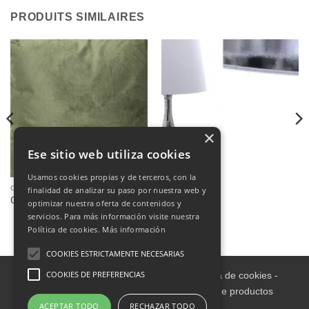
PRODUITS SIMILAIRES
×
Ese sitio web utiliza cookies
Usamos cookies propias y de terceros, con la
COUSSINS
DÉCORATION
finalidad de analizar su paso por nuestra web y
Cojines
LAMPARA
optimizar nuestra oferta de contenidos y
servicios. Para más información visite nuestra
Política de cookies.
Más información
COOKIES ESTRICTAMENTE NECESARIAS
COOKIES DE PREFERENCIAS
Aviso legal
-
Política de Privacidad
-
Política de cookies
-
Condiciones informativas sobre catálogo de productos
ACEPTAR TODO
RECHAZAR TODO