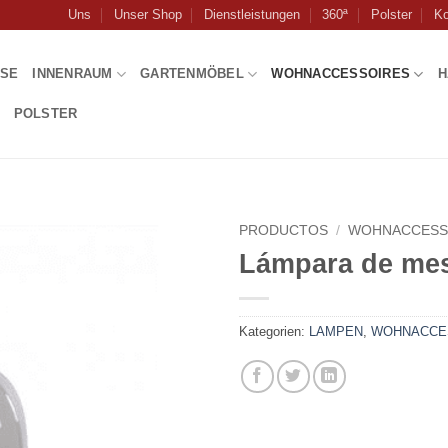
Uns
Unser Shop
Dienstleistungen
360ª
Polster
Ko
USE
INNENRAUM
GARTENMÖBEL
WOHNACCESSOIRES
H
POLSTER
PRODUCTOS
/
WOHNACCESS
Lámpara de me
Kategorien:
LAMPEN
,
WOHNACCE