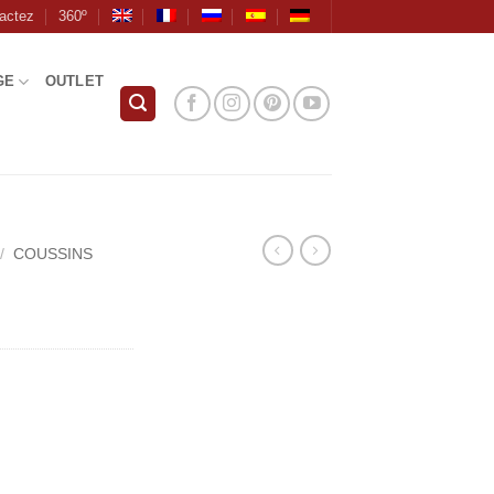
actez
360º
GE
OUTLET
/
COUSSINS