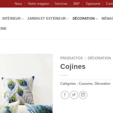
Nous
Notre magasin
Services
360º
Tapisserie
Cont
INTÉRIEUR
JARDIN ET EXTÉRIEUR
DÉCORATION
MÉNA
ERIE
PRODUCTOS
/
DÉCORATION
Cojines
Catégories :
Coussins
,
Décoration