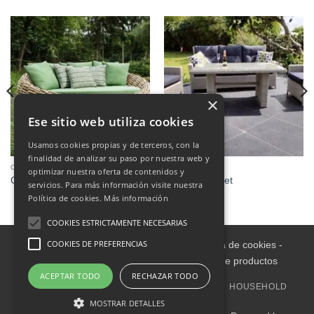
×
Ese sitio web utiliza cookies
Usamos cookies propias y de terceros, con la
finalidad de analizar su paso por nuestra web y
OUTDOOR
OUTDOOR
optimizar nuestra oferta de contenidos y
Cocoon, Sofa Outdoor Bed
San Marino Set
servicios. Para más información visite nuestra
Política de cookies.
Más información
COOKIES ESTRICTAMENTE NECESARIAS
COOKIES DE PREFERENCIAS
Aviso legal
-
Política de Privacidad
-
Política de cookies
-
Condiciones informativas sobre catálogo de productos
ACEPTAR TODO
RECHAZAR TODO
HOME
INDOOR
OUTDOOR
DECORATION
HOUSEHOLD
OUTLET
UPHOLSTERY
MOSTRAR DETALLES