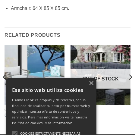
Armchair: 64 X 85 X 85 cm.
RELATED PRODUCTS
OUT OF STOCK
×
Ese sitio web utiliza cookies
Usamos cookies propias y de terceros, con la
finalidad de analizar su paso por nuestra web y
OUTDOOR
OUTDOOR
optimizar nuestra oferta de contenidos y
OUTDOOR SET MODEL FRIO
New Leo Set
servicios. Para más información visite nuestra
Política de cookies.
Más información
COOKIES ESTRICTAMENTE NECESARIAS