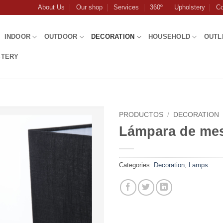
About Us
Our shop
Services
360º
Upholstery
Co
INDOOR
OUTDOOR
DECORATION
HOUSEHOLD
OUTL
STERY
PRODUCTOS
/
DECORATION
Lámpara de me
Categories:
Decoration
,
Lamps