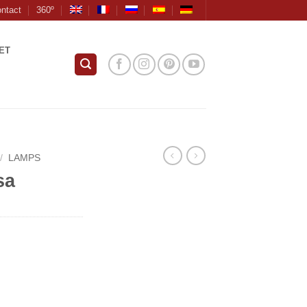
ntact
360º
ET
/
LAMPS
sa