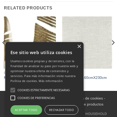
RELATED PRODUCTS
×
Ese sitio web utiliza cookies
Usamos cookies propias y de terceros, con la
finalidad de analizar su paso por nuestra web y
optimizar nuestra oferta de contenidos y
DECORATION
CARPETS
servicios. Para más información visite nuestra
Mural
ALFOMBRA 160cmX230cm
Política de cookies.
Más información
COOKIES ESTRICTAMENTE NECESARIAS
COOKIES DE PREFERENCIAS
Aviso legal
-
Política de Privacidad
-
Política de cookies
-
Condiciones informativas sobre catálogo de productos
ACEPTAR TODO
RECHAZAR TODO
HOME
INDOOR
OUTDOOR
DECORATION
HOUSEHOLD