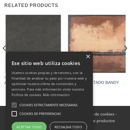
RELATED PRODUCTS
×
Ese sitio web utiliza cookies
Usamos cookies propias y de terceros, con la
CARPETS
DECORATION
finalidad de analizar su paso por nuestra web y
CUADRO PINTADO BANDY
ALFOMBRA 160X230
optimizar nuestra oferta de contenidos y
503 140X140
servicios. Para más información visite nuestra
€
195.00
Política de cookies.
Más información
COOKIES ESTRICTAMENTE NECESARIAS
COOKIES DE PREFERENCIAS
Aviso legal
-
Política de Privacidad
-
Política de cookies
-
Condiciones informativas sobre catálogo de productos
ACEPTAR TODO
RECHAZAR TODO