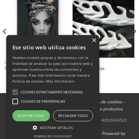
×
Ese sitio web utiliza cookies
Usamos cookies propias y de terceros, con la
DECORATION
DECORATION
finalidad de analizar su paso por nuestra web y
Cuadro
Decoración hoja
optimizar nuestra oferta de contenidos y
servicios. Para más información visite nuestra
Política de cookies.
Más información
COOKIES ESTRICTAMENTE NECESARIAS
COOKIES DE PREFERENCIAS
Aviso legal
-
Política de Privacidad
-
Política de cookies
-
Condiciones informativas sobre catálogo de productos
ACEPTAR TODO
RECHAZAR TODO
HOME
INDOOR
OUTDOOR
DECORATION
HOUSEHOLD
OUTLET
UPHOLSTERY
MOSTRAR DETALLES
Copyright 2018-2025 Mueble4you Tenerife - Powered by
POWERED BY COOKIESCRIPT