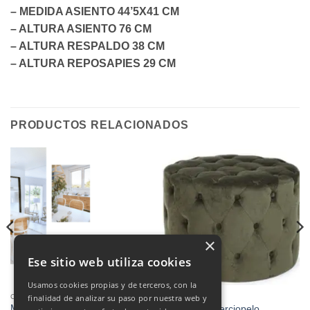
– MEDIDA ASIENTO 44’5X41 CM
– ALTURA ASIENTO 76 CM
– ALTURA RESPALDO 38 CM
– ALTURA REPOSAPIES 29 CM
PRODUCTOS RELACIONADOS
×
Ese sitio web utiliza cookies
Usamos cookies propias y de terceros, con la
COMEDORES
COMEDORES
finalidad de analizar su paso por nuestra web y
MESA DE COMEDOR EXT.
Puff Lorella Terciopelo