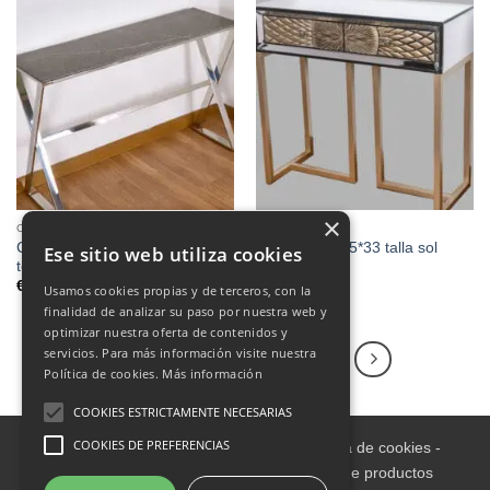
×
CONSOLAS
CONSOLAS
Consola 120*78*40 pie acero x
Consola 80*75*33 talla sol
Ese sitio web utiliza cookies
top mármol gris
espejo
€
285.00
€
440.00
Usamos cookies propias y de terceros, con la
finalidad de analizar su paso por nuestra web y
optimizar nuestra oferta de contenidos y
servicios. Para más información visite nuestra
1
2
3
4
5
6
Política de cookies.
Más información
COOKIES ESTRICTAMENTE NECESARIAS
COOKIES DE PREFERENCIAS
Aviso legal
-
Política de Privacidad
-
Política de cookies
-
Condiciones informativas sobre catálogo de productos