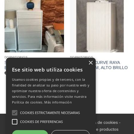
DORMITORIOS
DORMITORIOS
×
Sinfonier 6 Cajones, Lacado
SINFONIER CURVE RAYA
Blanco Mate-Frente Plata
60X120X40CM, ALTO BRILLO
Ese sitio web utiliza cookies
C/252
€
650.00
€
1,600.00
Usamos cookies propias y de terceros, con la
finalidad de analizar su paso por nuestra web y
optimizar nuestra oferta de contenidos y
servicios. Para más información visite nuestra
1
2
Política de cookies.
Más información
COOKIES ESTRICTAMENTE NECESARIAS
COOKIES DE PREFERENCIAS
Aviso legal
-
Política de Privacidad
-
Política de cookies
-
Condiciones informativas sobre catálogo de productos