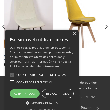
×
Ese sitio web utiliza cookies
Usamos cookies propias y de terceros, con la
COMEDORES
COMEDORES
finalidad de analizar su paso por nuestra web y
Silla 46*88*54 beige rombos
Silla 810
optimizar nuestra oferta de contenidos y
grandes capitoné tela
servicios. Para más información visite nuestra
€
80.00
Política de cookies.
Más información
COOKIES ESTRICTAMENTE NECESARIAS
COOKIES DE PREFERENCIAS
Aviso legal
-
Política de Privacidad
-
Política de cookies
-
Condiciones informativas sobre catálogo de productos
ACEPTAR TODO
RECHAZAR TODO
INICIO
INTERIOR
EXTERIOR
DECORACIÓN
MENAJE
OUTLET
TAPICERÍA
MOSTRAR DETALLES
Copyright 2018-2025 Mueble4you Tenerife - Powered by
POWERED BY COOKIESCRIPT