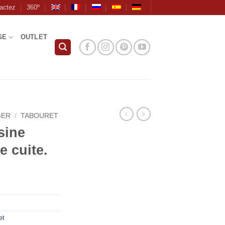
actez
360º
GE
OUTLET
GER
/
TABOURET
sine
e cuite.
et