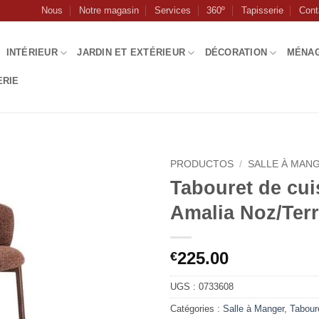
Nous
Notre magasin
Services
360º
Tapisserie
Cont
INTÉRIEUR
JARDIN ET EXTÉRIEUR
DÉCORATION
MÉNA
ERIE
PRODUCTOS
/
SALLE À MAN
Tabouret de cui
Amalia Noz/Terr
225.00
€
UGS :
0733608
Catégories :
Salle à Manger
,
Tabour