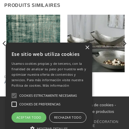
PRODUITS SIMILAIRES
×
Ese sitio web utiliza cookies
Usamos cookies propias y de terceros, con la
finalidad de analizar su paso por nuestra web y
optimizar nuestra oferta de contenidos y
DÉCORATION
AUTRES
servicios. Para más información visite nuestra
Alfombra 1.55 x 2.30
Bandejas
Política de cookies.
Más información
COOKIES ESTRICTAMENTE NECESARIAS
COOKIES DE PREFERENCIAS
Aviso legal
-
Política de Privacidad
-
Política de cookies
-
Condiciones informativas sobre catálogo de productos
ACEPTAR TODO
RECHAZAR TODO
HOME
INTÉRIEUR
JARDIN ET EXTÉRIEUR
DÉCORATION
MÉNAGE
OUTLET
TAPISSERIE
MOSTRAR DETALLES