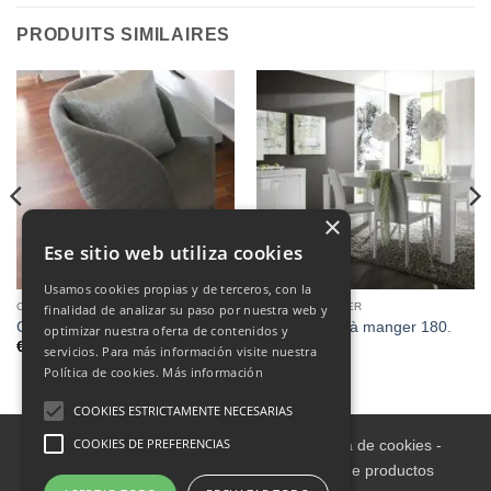
PRODUITS SIMILAIRES
×
Ese sitio web utiliza cookies
Usamos cookies propias y de terceros, con la
CHAISES DE SALLE AÀ MANGER
SALLE À MANGER
finalidad de analizar su paso por nuestra web y
Chaise Chris
Amalfi, Table à manger 180.
optimizar nuestra oferta de contenidos y
€
120.00
€
385.00
servicios. Para más información visite nuestra
Política de cookies.
Más información
COOKIES ESTRICTAMENTE NECESARIAS
COOKIES DE PREFERENCIAS
Aviso legal
-
Política de Privacidad
-
Política de cookies
-
Condiciones informativas sobre catálogo de productos