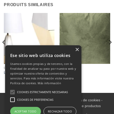
PRODUITS SIMILAIRES
×
Ese sitio web utiliza cookies
Usamos cookies propias y de terceros, con la
DÉCORATION
COUSSINS
finalidad de analizar su paso por nuestra web y
LAMPARA
Cojines
optimizar nuestra oferta de contenidos y
servicios. Para más información visite nuestra
Política de cookies.
Más información
COOKIES ESTRICTAMENTE NECESARIAS
COOKIES DE PREFERENCIAS
Aviso legal
-
Política de Privacidad
-
Política de cookies
-
Condiciones informativas sobre catálogo de productos
ACEPTAR TODO
RECHAZAR TODO