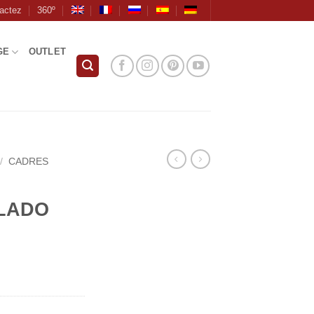
actez
360º
GE
OUTLET
/
CADRES
PLADO