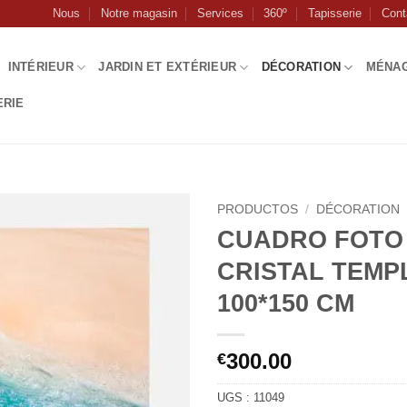
Nous
Notre magasin
Services
360º
Tapisserie
Cont
INTÉRIEUR
JARDIN ET EXTÉRIEUR
DÉCORATION
MÉNA
ERIE
PRODUCTOS
/
DÉCORATION
CUADRO FOTO
CRISTAL TEM
100*150 CM
300.00
€
UGS :
11049