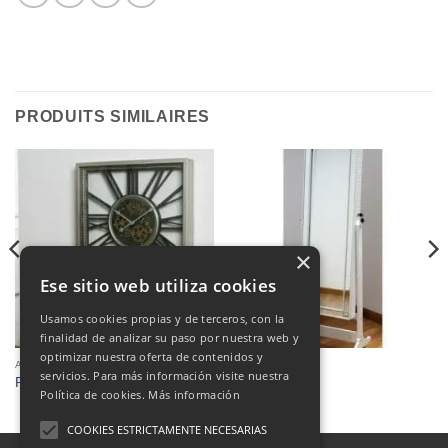
PRODUITS SIMILAIRES
×
Ese sitio web utiliza cookies
Usamos cookies propias y de terceros, con la
finalidad de analizar su paso por nuestra web y
optimizar nuestra oferta de contenidos y
AUTRES
DÉCORATION
servicios. Para más información visite nuestra
Reloj
Espejo
Política de cookies.
Más información
COOKIES ESTRICTAMENTE NECESARIAS