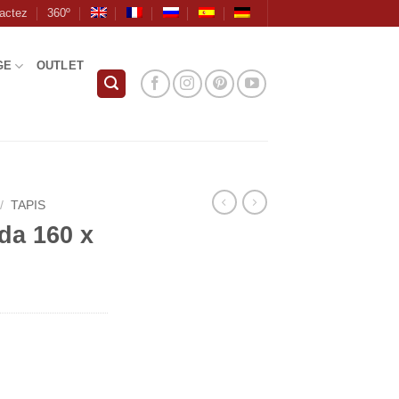
actez
360º
GE
OUTLET
/
TAPIS
da 160 x