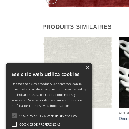
PRODUITS SIMILAIRES
×
Ese sitio web utiliza cookies
Usamos cookies propias y de terceros, con la
finalidad de analizar su paso por nuestra web y
optimizar nuestra oferta de contenidos y
servicios. Para más información visite nuestra
Política de cookies.
Más información
DÉCORATION
AUTR
COOKIES ESTRICTAMENTE NECESARIAS
240
ALFOMBRA 160cmX230cm
Decor
COOKIES DE PREFERENCIAS