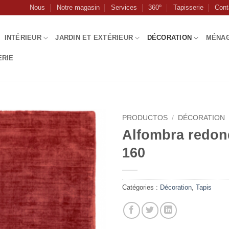
Nous
Notre magasin
Services
360º
Tapisserie
Cont
INTÉRIEUR
JARDIN ET EXTÉRIEUR
DÉCORATION
MÉNA
ERIE
PRODUCTOS
/
DÉCORATION
Alfombra redon
160
Catégories :
Décoration
,
Tapis