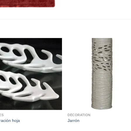
ES
DÉCORATION
ación hoja
Jarrón