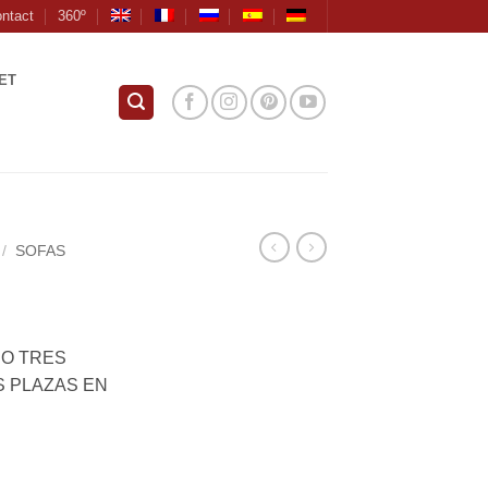
ntact
360º
ET
/
SOFAS
 O TRES
S PLAZAS EN