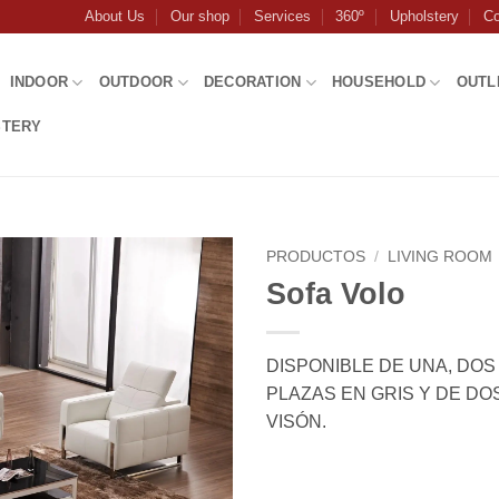
About Us
Our shop
Services
360º
Upholstery
Co
INDOOR
OUTDOOR
DECORATION
HOUSEHOLD
OUTL
STERY
PRODUCTOS
/
LIVING ROOM
Sofa Volo
DISPONIBLE DE UNA, DOS
PLAZAS EN GRIS Y DE DO
VISÓN.