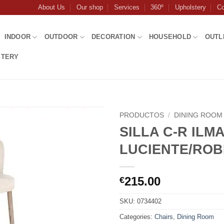
About Us
Our shop
Services
360º
Upholstery
Co
INDOOR
OUTDOOR
DECORATION
HOUSEHOLD
OUTL
STERY
PRODUCTOS
/
DINING ROOM
SILLA C-R ILM
LUCIENTE/ROB
215.00
€
SKU:
0734402
Categories:
Chairs
,
Dining Room