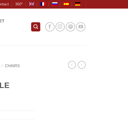
ntact
360º
ET
/
CHAIRS
A
LE