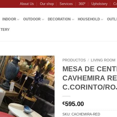
About Us
Our shop
Services
360º
Upholstery
Co
INDOOR
OUTDOOR
DECORATION
HOUSEHOLD
OUTL
STERY
PRODUCTOS
/
LIVING ROOM
MESA DE CEN
CAVHEMIRA R
C.CORINTO/RO
595.00
€
SKU:
CACHEMIRA-RED