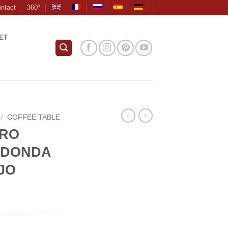
ntact
360º
ET
/
COFFEE TABLE
TRO
EDONDA
JO