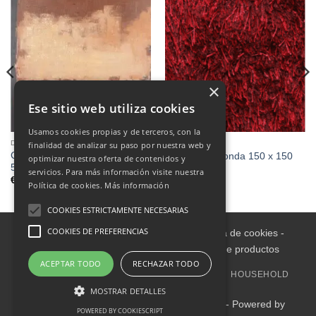
×
Ese sitio web utiliza cookies
Usamos cookies propias y de terceros, con la
DECORATION
CARPETS
finalidad de analizar su paso por nuestra web y
CUADRO PINTADO BANDY
Alfombra redonda 150 x 150
optimizar nuestra oferta de contenidos y
503 140X140
servicios. Para más información visite nuestra
€
195.00
Política de cookies.
Más información
COOKIES ESTRICTAMENTE NECESARIAS
COOKIES DE PREFERENCIAS
Aviso legal
-
Política de Privacidad
-
Política de cookies
-
Condiciones informativas sobre catálogo de productos
ACEPTAR TODO
RECHAZAR TODO
HOME
INDOOR
OUTDOOR
DECORATION
HOUSEHOLD
OUTLET
UPHOLSTERY
MOSTRAR DETALLES
Copyright 2018-2025 Mueble4you Tenerife - Powered by
POWERED BY COOKIESCRIPT