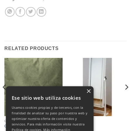
RELATED PRODUCTS
×
Ese sitio web utiliza cookies
Usamos cookies propias y de terceros, con la
finalidad de analizar su paso por nuestra web y
optimizar nuestra oferta de contenidos y
CUSHIONS
DECORATION
servicios. Para más información visite nuestra
Cojines
Espejo
Política de cookies.
Más información