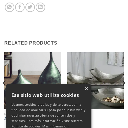
RELATED PRODUCTS
×
Ese sitio web utiliza cookies
Usamos cookies propias y de terceros, con la
finalidad de analizar su paso por nuestra web y
DECORATION
DECORATION
optimizar nuestra oferta de contenidos y
JARRONES
Bandejas
servicios. Para más información visite nuestra
Política de cookies.
Más información