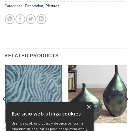
Categories:
Decoration
,
Pictures
RELATED PRODUCTS
×
Ese sitio web utiliza cookies
Usamos cookies propias y de terceros, con la
CARPETS
DECORATION
finalidad de analizar su paso por nuestra web y