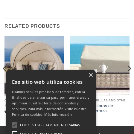
RELATED PRODUCTS
×
Ese sitio web utiliza cookies
Usamos cookies propias y de terceros, con la
finalidad de analizar su paso por nuestra web y
GAZEBOS, UMBRELLAS AND OTHERS
GAZEBOS, UMBRELLAS AND OTHERS
optimizar nuestra oferta de contenidos y
Fundas protectoras de
New Bali
servicios. Para más información visite nuestra
muebles de terraza
€
1,675.00
Política de cookies.
Más información
COOKIES ESTRICTAMENTE NECESARIAS
COOKIES DE PREFERENCIAS