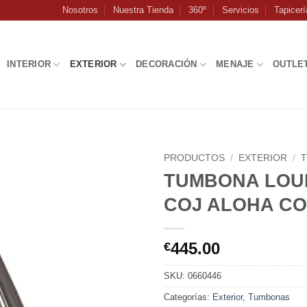
Nosotros
Nuestra Tienda
360º
Servicios
Tapicerí
INTERIOR
EXTERIOR
DECORACIÓN
MENAJE
OUTLE
PRODUCTOS
/
EXTERIOR
/
TUMBONA LOU
COJ ALOHA C
445.00
€
SKU:
0660446
Categorías:
Exterior
,
Tumbonas