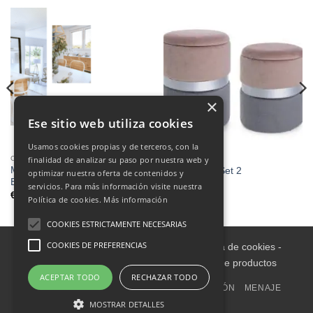
×
Ese sitio web utiliza cookies
Usamos cookies propias y de terceros, con la
COMEDORES
COMEDORES
finalidad de analizar su paso por nuestra web y
MESA DE COMEDOR EXT.
Puffs Polina Set 2
optimizar nuestra oferta de contenidos y
BREMEN 160/200
€
105.00
servicios. Para más información visite nuestra
€
1,130.00
Política de cookies.
Más información
COOKIES ESTRICTAMENTE NECESARIAS
COOKIES DE PREFERENCIAS
Aviso legal
-
Política de Privacidad
-
Política de cookies
-
Condiciones informativas sobre catálogo de productos
ACEPTAR TODO
RECHAZAR TODO
INICIO
INTERIOR
EXTERIOR
DECORACIÓN
MENAJE
OUTLET
TAPICERÍA
MOSTRAR DETALLES