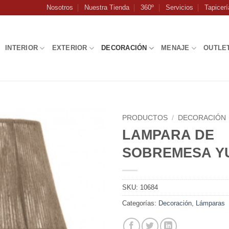
Nosotros
Nuestra Tienda
360º
Servicios
Tapicerí
INTERIOR
EXTERIOR
DECORACIÓN
MENAJE
OUTLE
PRODUCTOS
/
DECORACIÓN
LAMPARA DE
SOBREMESA Y
SKU:
10684
Categorías:
Decoración
,
Lámparas