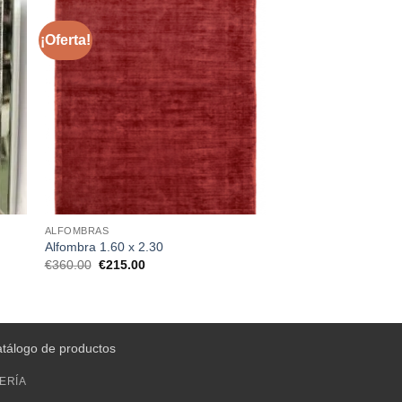
¡Oferta!
ALFOMBRAS
Alfombra 1.60 x 2.30
El
El
€
360.00
€
215.00
precio
precio
original
actual
era:
es:
€360.00.
€215.00.
atálogo de productos
ERÍA