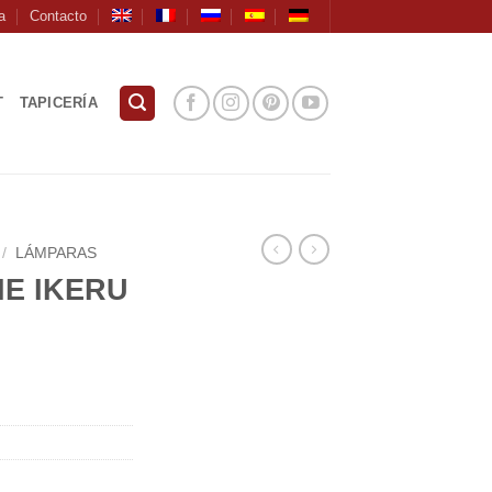
a
Contacto
T
TAPICERÍA
/
LÁMPARAS
IE IKERU
0