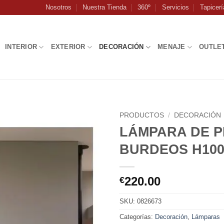
Nosotros
Nuestra Tienda
360º
Servicios
Tapicerí
INTERIOR
EXTERIOR
DECORACIÓN
MENAJE
OUTLE
PRODUCTOS
/
DECORACIÓN
LÁMPARA DE P
BURDEOS H10
220.00
€
SKU:
0826673
Categorías:
Decoración
,
Lámparas