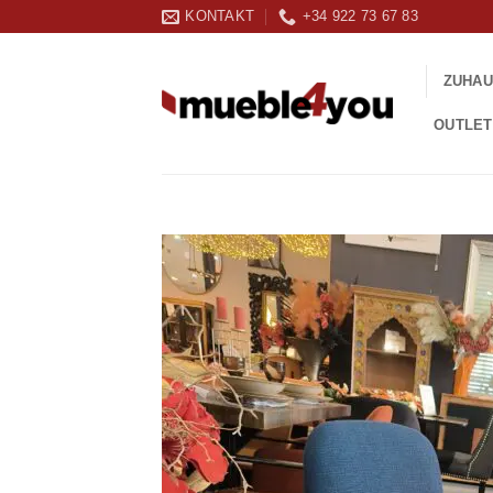
Zum
KONTAKT
+34 922 73 67 83
Inhalt
springen
ZUHA
OUTLET