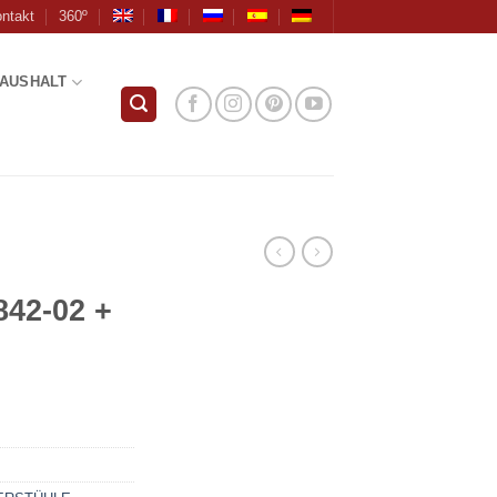
ntakt
360º
AUSHALT
842-02 +