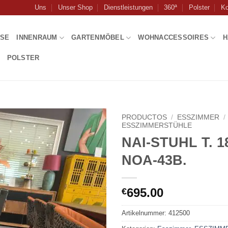
Uns
Unser Shop
Dienstleistungen
360ª
Polster
Ko
USE
INNENRAUM
GARTENMÖBEL
WOHNACCESSOIRES
H
POLSTER
PRODUCTOS
/
ESSZIMMER
/
ESSZIMMERSTÜHLE
NAI-STUHL T. 1
NOA-43B.
695.00
€
Artikelnummer:
412500