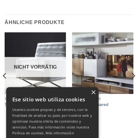
ÄHNLICHE PRODUKTE
NICHT VORRÄTIG
×
Ese sitio web utiliza cookies
SESSEL
KOMPOSITIONEN
Schwarzer oder weißer Sessel.
Conjunto de pared
Usamos cookies propias y de terceros, con la
€
550.00
finalidad de analizar su paso por nuestra web y
optimizar nuestra oferta de contenidos y
servicios. Para más información visite nuestra
Política de cookies.
Más información