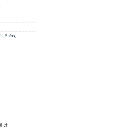
.
fa
,
Sofas
,
lich.