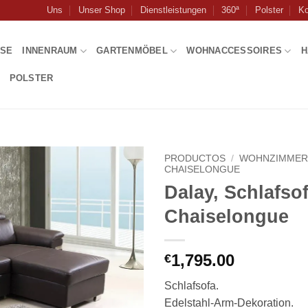
Uns
Unser Shop
Dienstleistungen
360ª
Polster
Ko
USE
INNENRAUM
GARTENMÖBEL
WOHNACCESSOIRES
H
POLSTER
PRODUCTOS
/
WOHNZIMME
CHAISELONGUE
Dalay, Schlafso
Chaiselongue
1,795.00
€
Schlafsofa.
Edelstahl-Arm-Dekoration.