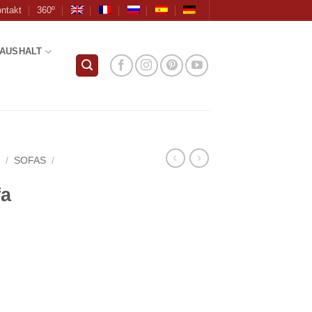
ntakt
360º
AUSHALT
R
/
SOFAS
/
fa