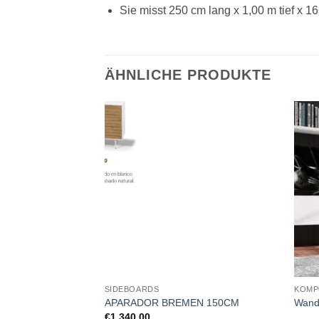
Sie misst 250 cm lang x 1,00 m tief x 1
ÄHNLICHE PRODUKTE
VORRÄTIG
SIDEBOARDS
KOMP
ißer Sessel.
APARADOR BREMEN 150CM
Wand
€
1,340.00