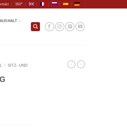
ntakt
360º
AUSHALT
L
/
SITZ- UND
NG