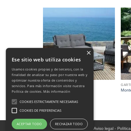
×
Ese sitio web utiliza cookies
Usamos cookies propias y de terceros, con la
finalidad de analizar su paso por nuestra web y
optimizar nuestra oferta de contenidos y
GARTENMÖBEL
GART
servicios. Para más información visite nuestra
ühle
Leo, Outdoor-Set
Monte
Política de cookies.
Más información
€
1,250.00
COOKIES ESTRICTAMENTE NECESARIAS
COOKIES DE PREFERENCIAS
ACEPTAR TODO
RECHAZAR TODO
Aviso legal
-
Polític