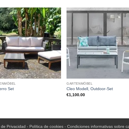
ENMÖBEL
GARTENMÖBEL
rro Set
Cleo Modell, Outdoor-Set
€
1,100.00
a de Privacidad
-
Política de cookies
-
Condiciones informativas sobre c