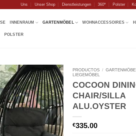
Uns
Unser Shop
Dienstleistungen
360ª
Polster
Ko
USE
INNENRAUM
GARTENMÖBEL
WOHNACCESSOIRES
H
POLSTER
PRODUCTOS
/
GARTENMÖBE
LIEGEMÖBEL
COCOON DINI
CHAIR/SILLA
ALU.OYSTER
335.00
€