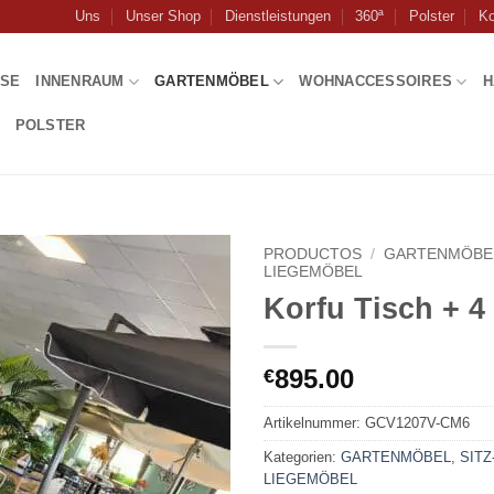
Uns
Unser Shop
Dienstleistungen
360ª
Polster
Ko
USE
INNENRAUM
GARTENMÖBEL
WOHNACCESSOIRES
H
POLSTER
PRODUCTOS
/
GARTENMÖBE
LIEGEMÖBEL
Korfu Tisch + 4
895.00
€
Artikelnummer:
GCV1207V-CM6
Kategorien:
GARTENMÖBEL
,
SITZ
LIEGEMÖBEL