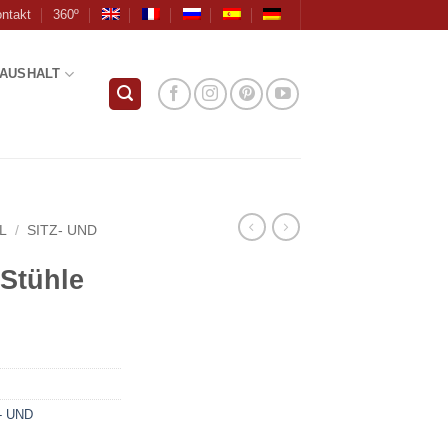
ntakt
360º
AUSHALT
L
/
SITZ- UND
 Stühle
- UND