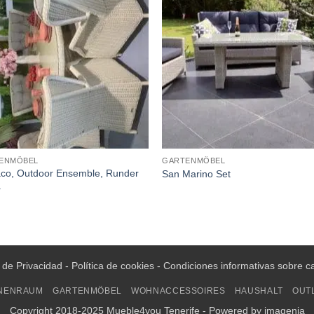
ENMÖBEL
GARTENMÖBEL
co, Outdoor Ensemble, Runder
San Marino Set
.
a de Privacidad
-
Política de cookies
-
Condiciones informativas sobre c
NENRAUM
GARTENMÖBEL
WOHNACCESSOIRES
HAUSHALT
OUT
Copyright 2018-2025 Mueble4you Tenerife - Powered by
imagenia