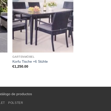
GARTENMÖBEL
Korfu Tische +6 Stühle
€
1,250.00
atálogo de productos
LET
POLSTER