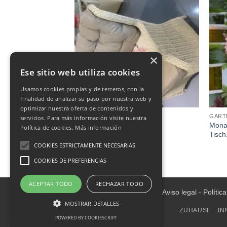
×
Ese sitio web utiliza cookies
Usamos cookies propias y de terceros, con la
finalidad de analizar su paso por nuestra web y
optimizar nuestra oferta de contenidos y
GARTENMÖBEL
GART
servicios. Para más información visite nuestra
Mona
tt mit Dach
Sessel Monaco
Política de cookies.
Más información
Tisch
€
295.00
COOKIES ESTRICTAMENTE NECESARIAS
COOKIES DE PREFERENCIAS
ACEPTAR TODO
RECHAZAR TODO
Aviso legal
-
Polític
MOSTRAR DETALLES
ZUHAUSE
IN
POWERED BY COOKIESCRIPT