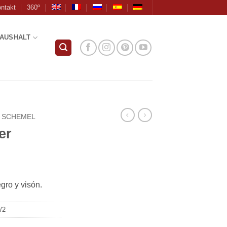
ntakt
360º
AUSHALT
SCHEMEL
er
gro y visón.
/2