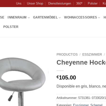
Uns
Unser Shop
Dienstleistungen
360ª
Polster
Ko
USE
INNENRAUM
GARTENMÖBEL
WOHNACCESSOIRES
H
POLSTER
PRODUCTOS
/
ESSZIMMER
/
Cheyenne Hock
105.00
€
Disponible en gris, blanco, ne
Artikelnummer:
5731381- 0733020/1
Kategorien:
Esszimmer
,
Schemel