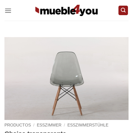
Zum
Inhalt
springen
PRODUCTOS
/
ESSZIMMER
/
ESSZIMMERSTÜHLE